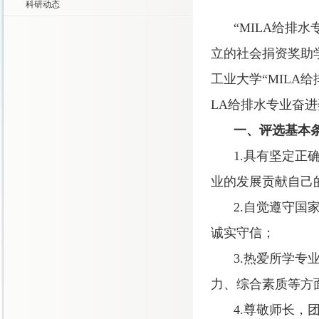
科研动态
“
MILA
给排水
立的社会捐资奖助
工业大学“
MILA
给
LA
给排水专业奋进
一、评选基本
1.
具有坚定正
业的发展贡献自己
2.
自觉遵守国
诚实守信；
3.
热爱所学专
力、综合素质等方
4.
尊敬师长，